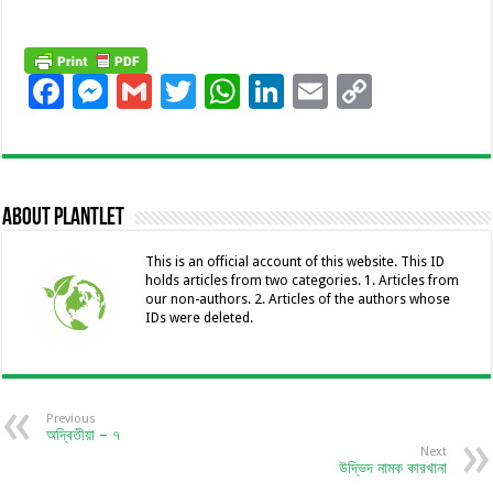
F
M
G
T
W
Li
E
C
ac
es
m
wi
h
n
m
o
e
se
ai
tt
at
k
ai
p
b
n
l
er
sA
e
l
y
About Plantlet
o
g
p
dI
Li
o
er
p
n
n
This is an official account of this website. This ID
holds articles from two categories. 1. Articles from
k
k
our non-authors. 2. Articles of the authors whose
IDs were deleted.
Previous
অদ্বিতীয়া – ৭
Next
উদ্ভিদ নামক কারখানা