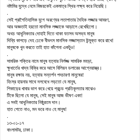
নষ্টামির যুদ্ধে নেমে বিজয়কেই একমাত্র স্থির লক্ষ্য করে নিয়েছি।
.
সেই প্রাগৈতিহাসিক যুগে অরণ্যের লতাপাতায় দৈহিক লজ্জার আবরণ,
আর অজ্ঞতাই হয়তো মানসিক লজ্জাকে আড়ালে রেখেছিলো।
অথচ আধুনিকতার দোহাই দিতে থাকা যতসব অসভ্য মানুষ
দিব্যি কাপড়ে দেহ ঢেকে বীভৎস মানসিক লজ্জাস্তান উন্মুক্ত করে রাখে!
মানুষকে খুন করতে তাই হাত কাঁপেনা একটুও!
.
সামরিক শক্তির নামে মানুষ হত্যার নির্লজ্জ সামরিক মহড়া,
ক্ষুধার্তের খাদ্য বিক্রি করে আসে বিলিয়ন ডলারের আগ্নেয়াস্ত্র।
মানুষ রক্ষায় নয়, হত্যায় সন্তর্পন পদচারণা মানুষের!
হিংস্র হায়নার সাথে দলবেধে লড়তো যে মানুষ,
শিকাড়ের খাবার ভাগ করে খেয়ে প্রচন্ড প্রতিকূলতার মাঝেও
টিকে ছিলো যে মানুষ, সেই মানুষ আজ ভীষণ একা!
এ সবই আধুনিকতার নিষ্ঠুরতম দান।
হাত পেতে নাও, মন ভরে নাও হে মানুষ!
.
১৩-০১-১৭
বাংলামটর, ঢাকা।