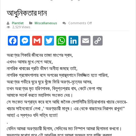
আধুনিকতার দান
on
Plantlet
Miscellaneous
Comments Off
আধুনিকতার
2,529 Views
দান
F
M
G
T
W
Li
E
C
ac
es
m
wi
h
n
m
o
অরণ্যের শিকারি জীবনের তাজা মাংশের স্বাদ,
e
se
ai
tt
at
k
ai
p
এখনও আমার মুখে লেগে আছে,
b
n
l
er
sA
e
l
y
নাগরিক খাবারের প্রতি ভীষণ অনীহা জমছে তাই,
নাগরিক প্রমোদশালায় বসে অপরের স্বাস্থ্যপানে নিমজ্জিত হতে পারিনা,
o
g
p
dI
Li
অরণ্যের গভীরে ঘুরে ঘুরে খুঁজে ফিরি অরণ্য-নৃত্যের আসর,
o
er
p
n
n
তখন অরণ্যের মৃত হরিণশাবক, বিলুপ্তপ্রায় বাঘ, কেটে ফেলা গাছ
আমাকে সতর্ক করতে মহাবিপদ সংকেত দেয়।
k
k
সে সংকেত অগ্রাহ্য করে বসে আছি জনৈক মেগাসিটির চিড়িয়াখানার খাচার ভেতরে-
খাচার সাইনবোর্ডে লেখা ,’ অরণ্যচারী মানুষ। এর থেকে বাচ্চাদের নিরাপদ রাখুন!”
আহা! এ স্বপ্নও যদি সত্যি হতো!
.
যেদিন আমরা অরণ্যচারী ছিলাম, সেদিনের মত নিস্পাপ আমরা ছিলামনা কখনো।
সভ্যতার মুখোশ পরে এই আধুনিক যুগে আমরা অসভ্য হয়ে যাচ্ছি ক্রমশ,